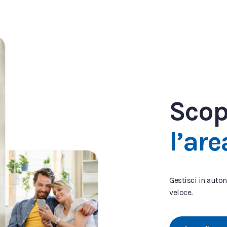
Scop
l’are
Gestisci in auton
veloce.