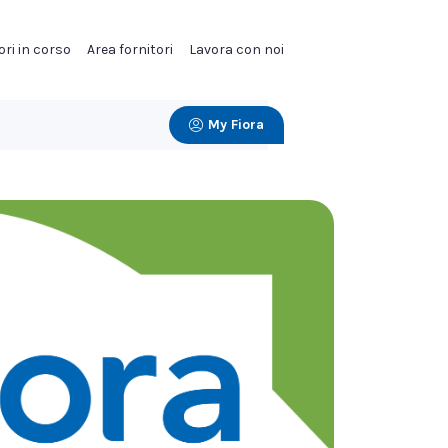
ori in corso
Area fornitori
Lavora con noi
My Fiora