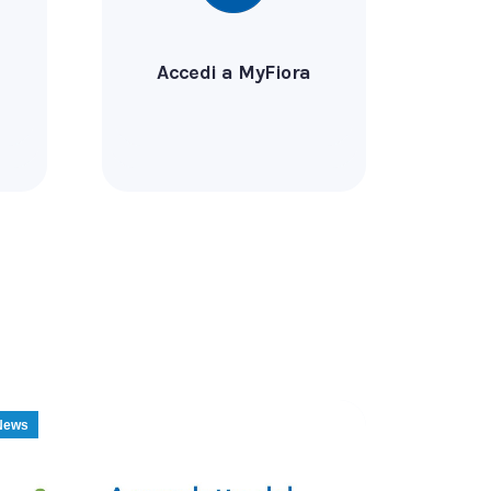
Accedi a MyFiora
News
News