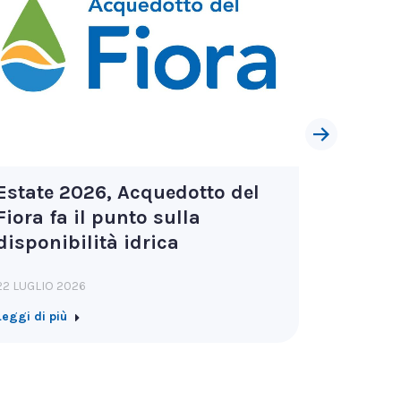
Estate 2026, Acquedotto del
Nuova 
Fiora fa il punto sulla
San Ca
disponibilità idrica
10 LUGLIO 
22 LUGLIO 2026
Leggi di pi
Leggi di più