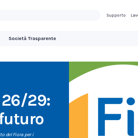
Supporto
Lav
Società Trasparente
 26/29:
 futuro
o del Fiora per i