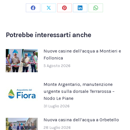
Condividi
Condividi
Condividi
Condividi
Condividi
su
su
su
su
su
Facebook
X
Pinterest
LinkedIn
WhatsApp
Potrebbe interessarti anche
Nuove casine dell’acqua a Montieri e
Follonica
5 Agosto 2026
Monte Argentario, manutenzione
urgente sulla dorsale Terrarossa –
Nodo Le Piane
31 Luglio 2026
Nuova casina dell’acqua a Orbetello
28 Luglio 2026