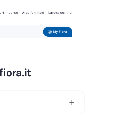
ori in corso
Area fornitori
Lavora con noi
My Fiora
iora.it