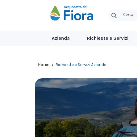
Azienda
Richieste e Servizi
Tu sei qui:
Home
Richieste e Servizi Aziende