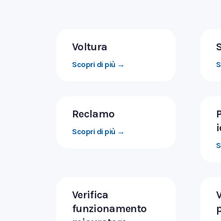
Voltura
Scopri di più →
S
Reclamo
P
i
Scopri di più →
S
Verifica
V
funzionamento