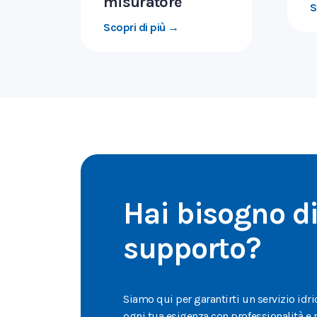
misuratore
S
Scopri di più →
Hai bisogno d
supporto?
Siamo qui per garantirti un servizio idric
ogni tua esigenza con professionalità e