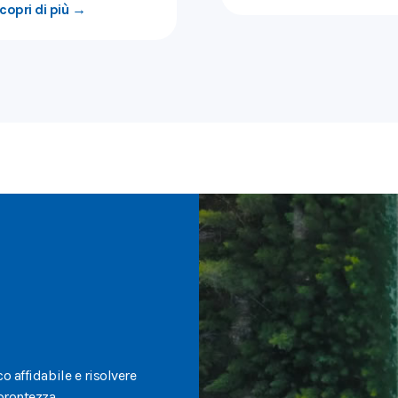
copri di più →
i
o affidabile e risolvere
 prontezza