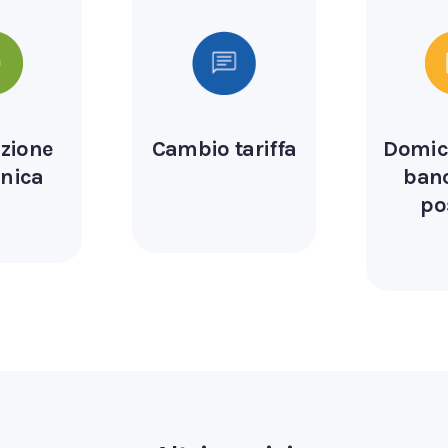
azione
Cambio tariffa
Domici
onica
banc
po