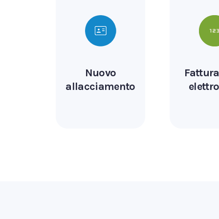
Nuovo
Fattur
allacciamento
elettr