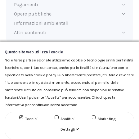
Pagamenti
Opere pubbliche
Informazioni ambientali
Altri contenuti
Questo sito web utilizza i cookie
Ultimo aggiornamento:
20/12/2024
Noi e terze parti selezionate utilizziamo cookie o tecnologie simili per finalità
tecniche e, con il tuo consenso, anche per le finalità di misurazione come
specificato nella cookie policy. Puoi liberamente prestare, rifiutare o revocare
il tuo consenso, in qualsiasi momento, accedendo al pannello delle
preferenze. Il rifiuto del consenso può rendere non disponibili le relative
funzioni. Usa il pulsante “Accetta” per acconsentire. Chiudi questa
informativa per continuare senza accettare.
Glossario
|
Privacy
|
Cookie
|
Reclamo
|
Reclamo pdf
|
Accessibilità
|
Copyright
Tecnici
Analitici
Marketing
ACQUEDOTTO DEL FIORA S.p.A. Numero d'iscrizione e Codice
fiscale 00304790538 (P.IVA) già iscritta al n.10.029 - Capitale
Dettagli
Sociale Euro 1.730.520,00 i.v