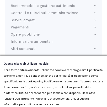
Beni immobili e gestione patrimonio
Controlli e rilievi sull’amministrazione
Servizi erogati
Pagamenti
Opere pubbliche
Informazioni ambientali
Altri contenuti
Questo sito web utilizza i cookie
Ultimo aggiornamento:
23/06/2026
Noi e terze parti selezionate utilizziamo cookie o tecnologie simili per finalità
tecniche e, con il tuo consenso, anche per le finalità di misurazione come
specificato nella cookie policy. Puoi liberamente prestare, rifiutare o revocare
il tuo consenso, in qualsiasi momento, accedendo al pannello delle
preferenze. Il rifiuto del consenso può rendere non disponibili le relative
funzioni. Usa il pulsante “Accetta” per acconsentire. Chiudi questa
informativa per continuare senza accettare.
Glossario
|
Privacy
|
Cookie
|
Reclamo
|
Reclamo pdf
|