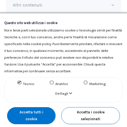
Altri contenuti
Questo sito web utilizza i cookie
Ultimo aggiornamento:
17/02/2026
Noi e terze parti selezionate utilizziamo cookie o tecnologie simili per finalità
tecniche e, con il tuo consenso, anche per le finalità di misurazione come
specificato nella cookie policy. Puoi liberamente prestare, rifiutare o revocare
il tuo consenso, in qualsiasi momento, accedendo al pannello delle
preferenze. Il rifiuto del consenso può rendere non disponibili le relative
funzioni. Usa il pulsante “Accetta” per acconsentire. Chiudi questa
informativa per continuare senza accettare.
Glossario
|
Privacy
|
Cookie
|
Reclamo
|
Reclamo pdf
|
Accessibilità
|
Copyright
Tecnici
Analitici
Marketing
ACQUEDOTTO DEL FIORA S.p.A. Numero d'iscrizione e Codice
fiscale 00304790538 (P.IVA) già iscritta al n.10.029 - Capitale
Dettagli
Sociale Euro 1.730.520,00 i.v
Accetta tutti i
Accetta i cookie
cookie
selezionati