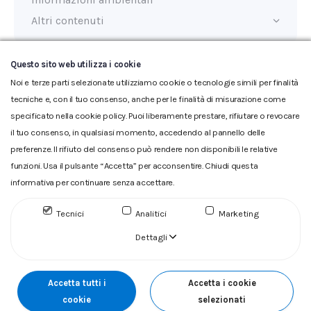
Altri contenuti
Questo sito web utilizza i cookie
Ultimo aggiornamento:
18/02/2026
Noi e terze parti selezionate utilizziamo cookie o tecnologie simili per finalità
tecniche e, con il tuo consenso, anche per le finalità di misurazione come
specificato nella cookie policy. Puoi liberamente prestare, rifiutare o revocare
il tuo consenso, in qualsiasi momento, accedendo al pannello delle
preferenze. Il rifiuto del consenso può rendere non disponibili le relative
funzioni. Usa il pulsante “Accetta” per acconsentire. Chiudi questa
informativa per continuare senza accettare.
Glossario
|
Privacy
|
Cookie
|
Reclamo
|
Reclamo pdf
|
Accessibilità
|
Copyright
Tecnici
Analitici
Marketing
ACQUEDOTTO DEL FIORA S.p.A. Numero d'iscrizione e Codice
fiscale 00304790538 (P.IVA) già iscritta al n.10.029 - Capitale
Dettagli
Sociale Euro 1.730.520,00 i.v
Accetta tutti i
Accetta i cookie
cookie
selezionati