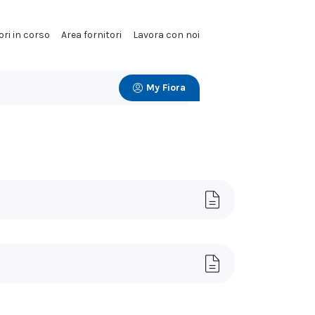
ori in corso
Area fornitori
Lavora con noi
My Fiora