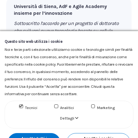
Università di Siena, AdF e Agile Academy
insieme per l’innovazione
Sottoscritto l’accordo per un progetto di dottorato
che sviluppi nuove tecnologie basate su cellule
artificiali per il trattamento delle acque reflue
Questo sito web utilizza i cookie
Noi e terze parti selezionate utilizziamo cookie o tecnologie simili per finalità
tecniche e, con il tuo consenso, anche per le finalità di misurazione come
specificato nella cookie policy. Puoi liberamente prestare, rifiutare o revocare
il tuo consenso, in qualsiasi momento, accedendo al pannello delle
preferenze. Il rifiuto del consenso può rendere non disponibili le relative
funzioni. Usa il pulsante “Accetta” per acconsentire. Chiudi questa
informativa per continuare senza accettare.
Glossario
|
Privacy
|
Cookie
|
Reclamo
|
Reclamo pdf
|
Accessibilità
|
Copyright
Tecnici
Analitici
Marketing
ACQUEDOTTO DEL FIORA S.p.A. Numero d'iscrizione e Codice
fiscale 00304790538 (P.IVA) già iscritta al n.10.029 - Capitale
Dettagli
Sociale Euro 1.730.520,00 i.v