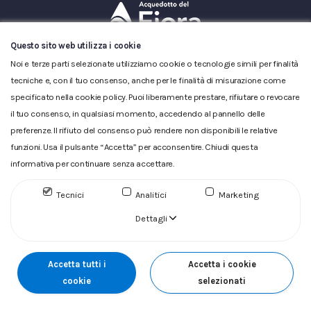
Questo sito web utilizza i cookie
Glossario
|
Privacy
|
Cookie
|
Reclamo
|
Reclamo pdf
|
Accessibilità
|
Copyright
Noi e terze parti selezionate utilizziamo cookie o tecnologie simili per finalità
tecniche e, con il tuo consenso, anche per le finalità di misurazione come
ACQUEDOTTO DEL FIORA S.p.A. Numero d'iscrizione e Codice
specificato nella cookie policy. Puoi liberamente prestare, rifiutare o revocare
fiscale 00304790538 (P.IVA) già iscritta al n.10.029 - Capitale
Sociale Euro 1.730.520,00 i.v
il tuo consenso, in qualsiasi momento, accedendo al pannello delle
preferenze. Il rifiuto del consenso può rendere non disponibili le relative
funzioni. Usa il pulsante “Accetta” per acconsentire. Chiudi questa
informativa per continuare senza accettare.
Tecnici
Analitici
Marketing
Dettagli
Accetta tutti i
Accetta i cookie
cookie
selezionati