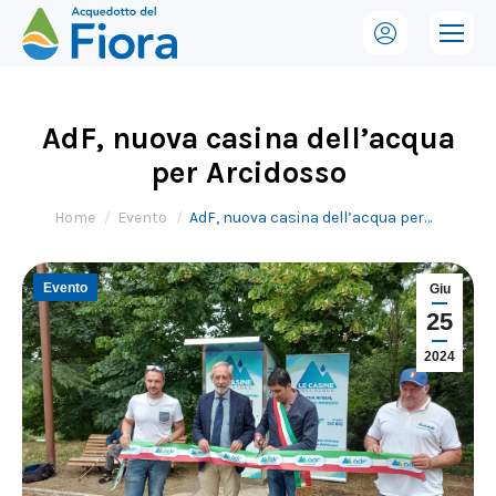
AdF, nuova casina dell’acqua
per Arcidosso
Tu sei qui:
Home
Evento
AdF, nuova casina dell’acqua per…
Evento
Giu
25
2024