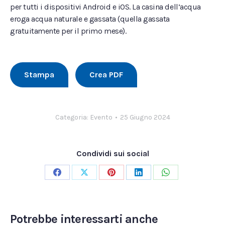
per tutti i dispositivi Android e iOS. La casina dell’acqua
eroga acqua naturale e gassata (quella gassata
gratuitamente per il primo mese).
Stampa
Crea PDF
Categoria:
Evento
25 Giugno 2024
Condividi sui social
Condividi
Condividi
Condividi
Condividi
Condividi
su
su
su
su
su
Facebook
X
Pinterest
LinkedIn
WhatsApp
Potrebbe interessarti anche