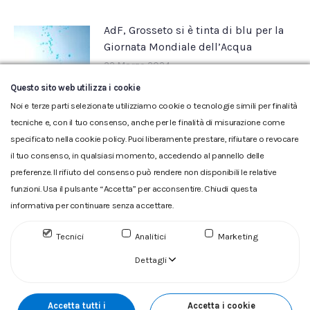
AdF, Grosseto si è tinta di blu per la
Giornata Mondiale dell’Acqua
22 Marzo 2024
Questo sito web utilizza i cookie
Noi e terze parti selezionate utilizziamo cookie o tecnologie simili per finalità
tecniche e, con il tuo consenso, anche per le finalità di misurazione come
specificato nella cookie policy. Puoi liberamente prestare, rifiutare o revocare
il tuo consenso, in qualsiasi momento, accedendo al pannello delle
preferenze. Il rifiuto del consenso può rendere non disponibili le relative
funzioni. Usa il pulsante “Accetta” per acconsentire. Chiudi questa
informativa per continuare senza accettare.
Glossario
|
Privacy
|
Cookie
|
Reclamo
|
Reclamo pdf
|
Accessibilità
|
Copyright
Tecnici
Analitici
Marketing
ACQUEDOTTO DEL FIORA S.p.A. Numero d'iscrizione e Codice
Dettagli
fiscale 00304790538 (P.IVA) già iscritta al n.10.029 - Capitale
Sociale Euro 1.730.520,00 i.v
Accetta tutti i
Accetta i cookie