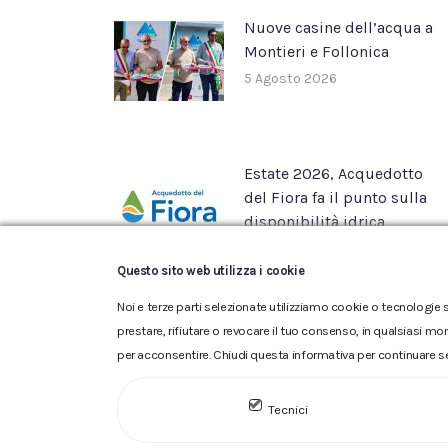
Nuove casine dell’acqua a
Montieri e Follonica
5 Agosto 2026
Estate 2026, Acquedotto
del Fiora fa il punto sulla
disponibilità idrica
22 Luglio 2026
Questo sito web utilizza i cookie
Noi e terze parti selezionate utilizziamo cookie o tecnologie s
prestare, rifiutare o revocare il tuo consenso, in qualsiasi mo
per acconsentire. Chiudi questa informativa per continuare s
Glossario
|
Privacy
|
Cookie
|
Tecnici
ACQUEDOTTO DEL FIORA S.p.A. 