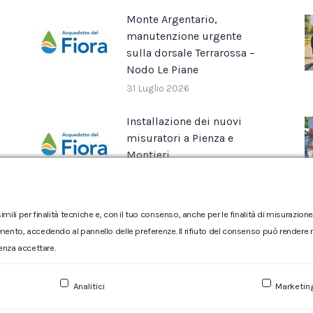
Monte Argentario,
manutenzione urgente
sulla dorsale Terrarossa –
Nodo Le Piane
31 Luglio 2026
Installazione dei nuovi
misuratori a Pienza e
Montieri
16 Luglio 2026
imili per finalità tecniche e, con il tuo consenso, anche per le finalità di misurazi
mento, accedendo al pannello delle preferenze. Il rifiuto del consenso può rendere no
enza accettare.
Reclamo
|
Reclamo pdf
|
Accessibilità
|
Copyright
Analitici
Marketin
Numero d'iscrizione e Codice fiscale 00304790538 (P.IVA) già