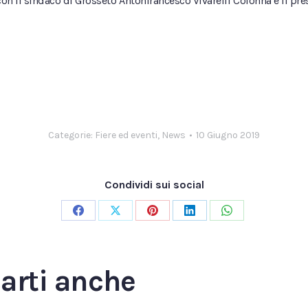
 con il sindaco di Grosseto Antonfrancesco Vivarelli Colonna e il p
Categorie:
Fiere ed eventi
,
News
10 Giugno 2019
Condividi sui social
Condividi
Condividi
Condividi
Condividi
Condividi
su
su
su
su
su
Facebook
X
Pinterest
LinkedIn
WhatsApp
sarti anche