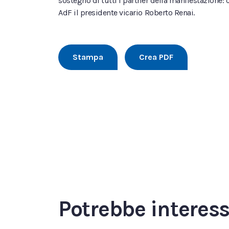
sostegno di tutti i partner della manifestazione:
AdF il presidente vicario Roberto Renai.
Stampa
Crea PDF
Potrebbe interes