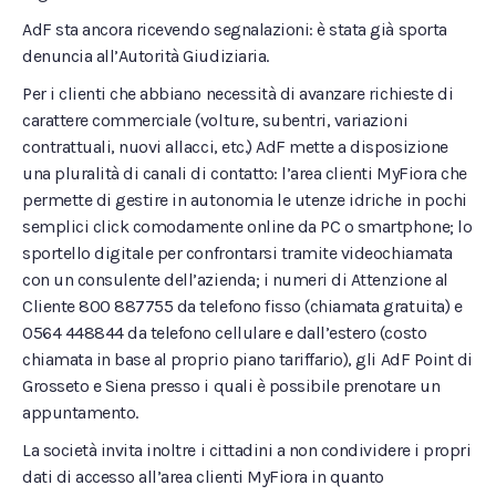
AdF sta ancora ricevendo segnalazioni: è stata già sporta
denuncia all’Autorità Giudiziaria.
Per i clienti che abbiano necessità di avanzare richieste di
carattere commerciale (volture, subentri, variazioni
contrattuali, nuovi allacci, etc.) AdF mette a disposizione
una pluralità di canali di contatto: l’area clienti MyFiora che
permette di gestire in autonomia le utenze idriche in pochi
semplici click comodamente online da PC o smartphone; lo
sportello digitale per confrontarsi tramite videochiamata
con un consulente dell’azienda; i numeri di Attenzione al
Cliente 800 887755 da telefono fisso (chiamata gratuita) e
0564 448844 da telefono cellulare e dall’estero (costo
chiamata in base al proprio piano tariffario), gli AdF Point di
Grosseto e Siena presso i quali è possibile prenotare un
appuntamento.
La società invita inoltre i cittadini a non condividere i propri
dati di accesso all’area clienti MyFiora in quanto