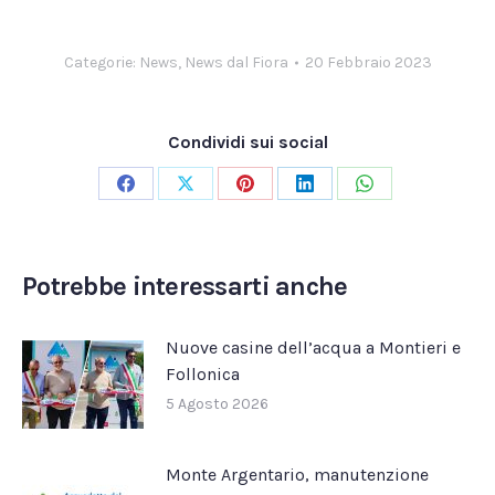
Categorie:
News
,
News dal Fiora
20 Febbraio 2023
Condividi sui social
Condividi
Condividi
Condividi
Condividi
Condividi
su
su
su
su
su
Facebook
X
Pinterest
LinkedIn
WhatsApp
Potrebbe interessarti anche
Nuove casine dell’acqua a Montieri e
Follonica
5 Agosto 2026
Monte Argentario, manutenzione