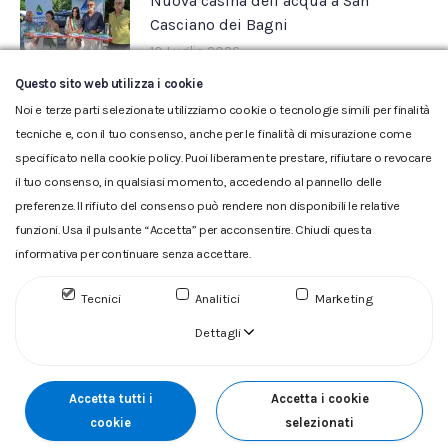
Nuova casina dell’acqua a San
Casciano dei Bagni
10 Luglio 2026
Questo sito web utilizza i cookie
Noi e terze parti selezionate utilizziamo cookie o tecnologie simili per finalità
tecniche e, con il tuo consenso, anche per le finalità di misurazione come
specificato nella cookie policy. Puoi liberamente prestare, rifiutare o revocare
il tuo consenso, in qualsiasi momento, accedendo al pannello delle
preferenze. Il rifiuto del consenso può rendere non disponibili le relative
funzioni. Usa il pulsante “Accetta” per acconsentire. Chiudi questa
informativa per continuare senza accettare.
Glossario
|
Privacy
|
Cookie
|
Reclamo
|
Reclamo pdf
|
Accessibilità
|
Copyright
Tecnici
Analitici
Marketing
ACQUEDOTTO DEL FIORA S.p.A. Numero d'iscrizione e Codice
fiscale 00304790538 (P.IVA) già iscritta al n.10.029 - Capitale
Dettagli
Sociale Euro 1.730.520,00 i.v
Accetta tutti i
Accetta i cookie
cookie
selezionati