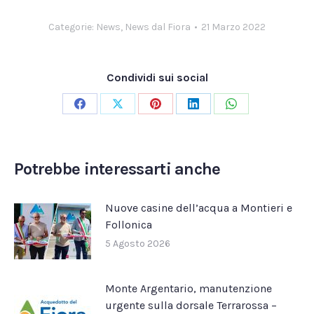
Categorie:
News
,
News dal Fiora
21 Marzo 2022
Condividi sui social
Condividi
Condividi
Condividi
Condividi
Condividi
su
su
su
su
su
Facebook
X
Pinterest
LinkedIn
WhatsApp
Potrebbe interessarti anche
Nuove casine dell’acqua a Montieri e
Follonica
5 Agosto 2026
Monte Argentario, manutenzione
urgente sulla dorsale Terrarossa –