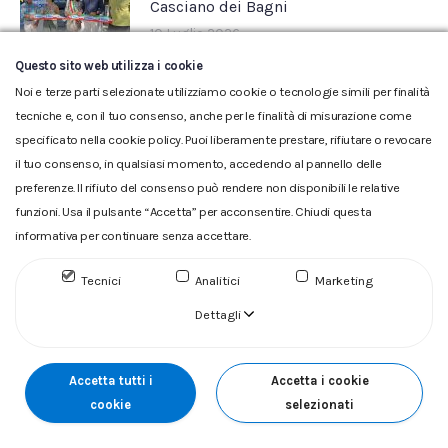
Casciano dei Bagni
10 Luglio 2026
Questo sito web utilizza i cookie
Noi e terze parti selezionate utilizziamo cookie o tecnologie simili per finalità
tecniche e, con il tuo consenso, anche per le finalità di misurazione come
specificato nella cookie policy. Puoi liberamente prestare, rifiutare o revocare
il tuo consenso, in qualsiasi momento, accedendo al pannello delle
preferenze. Il rifiuto del consenso può rendere non disponibili le relative
funzioni. Usa il pulsante “Accetta” per acconsentire. Chiudi questa
informativa per continuare senza accettare.
Glossario
|
Privacy
|
Cookie
|
Reclamo
|
Reclamo pdf
|
Accessibilità
|
Copyright
Tecnici
Analitici
Marketing
ACQUEDOTTO DEL FIORA S.p.A. Numero d'iscrizione e Codice
fiscale 00304790538 (P.IVA) già iscritta al n.10.029 - Capitale
Dettagli
Sociale Euro 1.730.520,00 i.v
Accetta tutti i
Accetta i cookie
cookie
selezionati