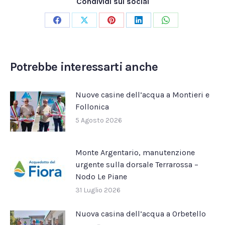
Condividi sui social
Condividi
Condividi
Condividi
Condividi
Condividi
su
su
su
su
su
Facebook
X
Pinterest
LinkedIn
WhatsApp
Potrebbe interessarti anche
Nuove casine dell’acqua a Montieri e
Follonica
5 Agosto 2026
Monte Argentario, manutenzione
urgente sulla dorsale Terrarossa –
Nodo Le Piane
31 Luglio 2026
Nuova casina dell’acqua a Orbetello