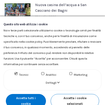
Nuova casina dell’acqua a San
Casciano dei Bagni
10 Luglio 2026
Questo sito web utilizza i cookie
Noi e terze parti selezionate utilizziamo cookie o tecnologie simili per finalità
tecniche e, con il tuo consenso, anche per le finalità di misurazione come
specificato nella cookie policy. Puoi liberamente prestare, rifiutare o revocare
il tuo consenso, in qualsiasi momento, accedendo al pannello delle
preferenze. Il rifiuto del consenso può rendere non disponibili le relative
funzioni. Usa il pulsante “Accetta” per acconsentire. Chiudi questa
informativa per continuare senza accettare.
Glossario
|
Privacy
|
Cookie
|
Reclamo
|
Reclamo pdf
|
Accessibilità
|
Copyright
Tecnici
Analitici
Marketing
ACQUEDOTTO DEL FIORA S.p.A. Numero d'iscrizione e Codice
fiscale 00304790538 (P.IVA) già iscritta al n.10.029 - Capitale
Dettagli
Sociale Euro 1.730.520,00 i.v
Accetta tutti i
Accetta i cookie
cookie
selezionati