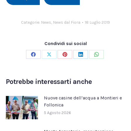
Categorie:
News
,
News dal Fiora
18 Luglio 2019
Condividi sui social
Condividi
Condividi
Condividi
Condividi
Condividi
su
su
su
su
su
Facebook
X
Pinterest
LinkedIn
WhatsApp
Potrebbe interessarti anche
Nuove casine dell’acqua a Montieri e
Follonica
5 Agosto 2026