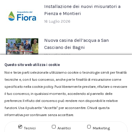
Installazione dei nuovi misuratori a
Pienza e Montieri
16 Luglio 2026
Nuova casina dell’acqua a San
Casciano dei Bagni
10 Luglio 2026
Questo sito web utilizza i cookie
Noi e terze parti selezionate utilizziamo cookie o tecnologie simili per finalità
tecniche e, con il tuo consenso, anche per le finalità di misurazione come
specificato nella cookie policy. Puoi liberamente prestare, rifiutare o revocare
il tuo consenso, in qualsiasi momento, accedendo al pannello delle
preferenze. Il rifiuto del consenso può rendere non disponibili le relative
funzioni. Usa il pulsante “Accetta” per acconsentire. Chiudi questa
informativa per continuare senza accettare.
Glossario
|
Privacy
|
Cookie
|
Reclamo
|
Reclamo pdf
|
Accessibilità
|
Copyright
Tecnici
Analitici
Marketing