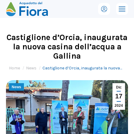
Castiglione d’Orcia, inaugurata
la nuova casina dell’acqua a
Gallina
Tu sei qui:
Home
News
Castiglione d’Orcia, inaugurata la nuova…
News
Dic
17
2024