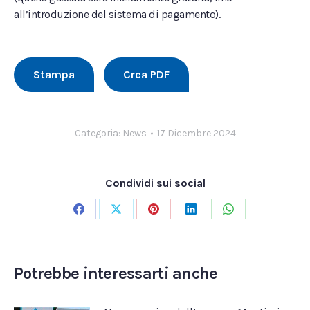
all’introduzione del sistema di pagamento).
Stampa
Crea PDF
Categoria:
News
17 Dicembre 2024
Condividi sui social
Condividi
Condividi
Condividi
Condividi
Condividi
su
su
su
su
su
Facebook
X
Pinterest
LinkedIn
WhatsApp
Potrebbe interessarti anche