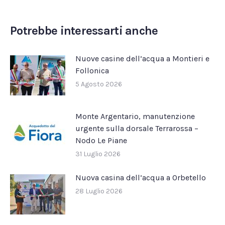
su
su
su
su
su
Facebook
X
Pinterest
LinkedIn
WhatsApp
Potrebbe interessarti anche
Nuove casine dell’acqua a Montieri e
Follonica
5 Agosto 2026
Monte Argentario, manutenzione
urgente sulla dorsale Terrarossa –
Nodo Le Piane
31 Luglio 2026
Nuova casina dell’acqua a Orbetello
28 Luglio 2026