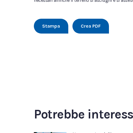
necessari affinché il terreno si asciughi e si assest
Stampa
Crea PDF
Potrebbe interes