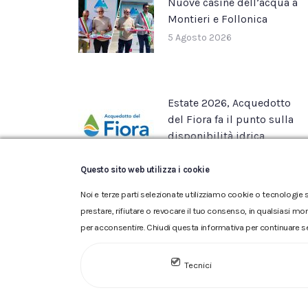
Nuove casine dell’acqua a
Montieri e Follonica
5 Agosto 2026
Estate 2026, Acquedotto
del Fiora fa il punto sulla
disponibilità idrica
22 Luglio 2026
Questo sito web utilizza i cookie
Noi e terze parti selezionate utilizziamo cookie o tecnologie s
prestare, rifiutare o revocare il tuo consenso, in qualsiasi mo
per acconsentire. Chiudi questa informativa per continuare s
Glossario
|
Privacy
|
Cookie
|
Tecnici
ACQUEDOTTO DEL FIORA S.p.A. 
iscritta al n.10.029 - Capitale 