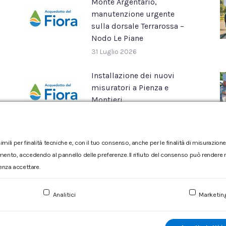
Monte Argentario,
manutenzione urgente
sulla dorsale Terrarossa –
Nodo Le Piane
31 Luglio 2026
Installazione dei nuovi
misuratori a Pienza e
Montieri
16 Luglio 2026
imili per finalità tecniche e, con il tuo consenso, anche per le finalità di misurazi
mento, accedendo al pannello delle preferenze. Il rifiuto del consenso può rendere no
enza accettare.
Reclamo
|
Reclamo pdf
|
Accessibilità
|
Copyright
Analitici
Marketin
Numero d'iscrizione e Codice fiscale 00304790538 (P.IVA) già
Sociale Euro 1.730.520,00 i.v