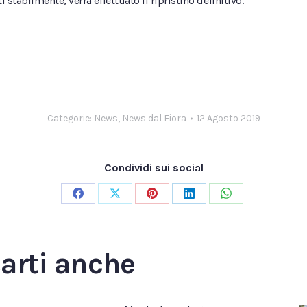
i stabilmente, verrà effettuato il ripristino definitivo.
Categorie:
News
,
News dal Fiora
12 Agosto 2019
Condividi sui social
Condividi
Condividi
Condividi
Condividi
Condividi
su
su
su
su
su
Facebook
X
Pinterest
LinkedIn
WhatsApp
sarti anche