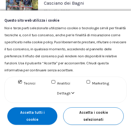
Casciano dei Bagni
10 Luglio 2026
Questo sito web utilizza i cookie
Noi e terze parti selezionate utilizziamo cookie o tecnologie simili per finalità
tecniche e, con il tuo consenso, anche per le finalità di misurazione come
specificato nella cookie policy. Puoi liberamente prestare, rifiutare o revocare
il tuo consenso, in qualsiasi momento, accedendo al pannello delle
preferenze. Il rifiuto del consenso può rendere non disponibili le relative
funzioni. Usa il pulsante “Accetta” per acconsentire. Chiudi questa
informativa per continuare senza accettare.
Glossario
|
Privacy
|
Cookie
|
Reclamo
|
Reclamo pdf
|
Accessibilità
|
Copyright
Tecnici
Analitici
Marketing
ACQUEDOTTO DEL FIORA S.p.A. Numero d'iscrizione e Codice
fiscale 00304790538 (P.IVA) già iscritta al n.10.029 - Capitale
Dettagli
Sociale Euro 1.730.520,00 i.v
Accetta tutti i
Accetta i cookie
cookie
selezionati