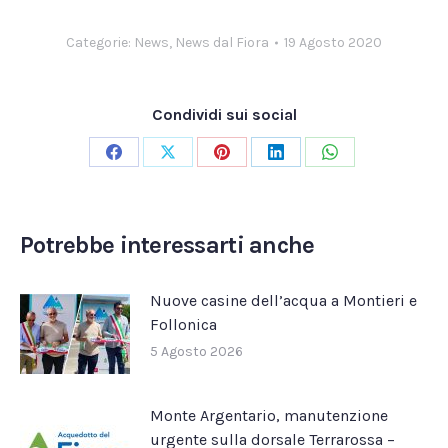
Categorie:
News
,
News dal Fiora
19 Agosto 2020
Condividi sui social
Condividi
Condividi
Condividi
Condividi
Condividi
su
su
su
su
su
Facebook
X
Pinterest
LinkedIn
WhatsApp
Potrebbe interessarti anche
Nuove casine dell’acqua a Montieri e
Follonica
5 Agosto 2026
Monte Argentario, manutenzione
urgente sulla dorsale Terrarossa –