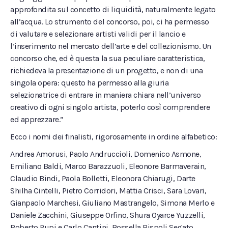
approfondita sul concetto di liquidità, naturalmente legato
all’acqua. Lo strumento del concorso, poi, ci ha permesso
di valutare e selezionare artisti validi per il lancio e
l’inserimento nel mercato dell’arte e del collezionismo. Un
concorso che, ed è questa la sua peculiare caratteristica,
richiedeva la presentazione di un progetto, e non di una
singola opera: questo ha permesso alla giuria
selezionatrice di entrare in maniera chiara nell’universo
creativo di ogni singolo artista, poterlo così comprendere
ed apprezzare.”
Ecco i nomi dei finalisti, rigorosamente in ordine alfabetico:
Andrea Amorusi, Paolo Andruccioli, Domenico Asmone,
Emiliano Baldi, Marco Barazzuoli, Eleonore Barmaverain,
Claudio Bindi, Paola Bolletti, Eleonora Chiarugi, Darte
Shilha Cintelli, Pietro Corridori, Mattia Crisci, Sara Lovari,
Gianpaolo Marchesi, Giuliano Mastrangelo, Simona Merlo e
Daniele Zacchini, Giuseppe Orfino, Shura Oyarce Yuzzelli,
Roberto Pupi e Carlo Cantini, Rossella Rispoli Segato,