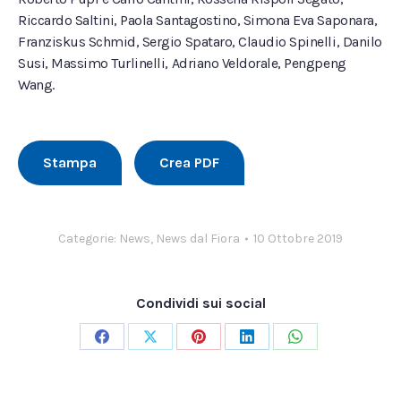
Riccardo Saltini, Paola Santagostino, Simona Eva Saponara,
Franziskus Schmid, Sergio Spataro, Claudio Spinelli, Danilo
Susi, Massimo Turlinelli, Adriano Veldorale, Pengpeng
Wang.
Stampa
Crea PDF
Categorie:
News
,
News dal Fiora
10 Ottobre 2019
Condividi sui social
Condividi
Condividi
Condividi
Condividi
Condividi
su
su
su
su
su