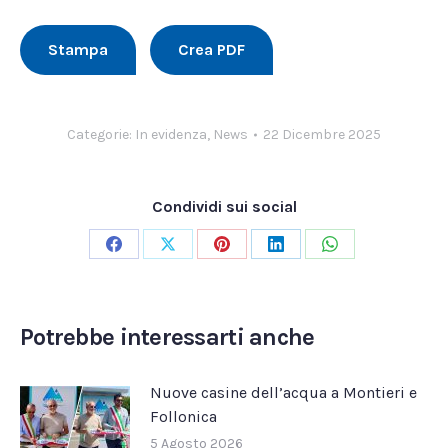
Stampa
Crea PDF
Categorie:
In evidenza
,
News
22 Dicembre 2025
Condividi sui social
Condividi
Condividi
Condividi
Condividi
Condividi
su
su
su
su
su
Facebook
X
Pinterest
LinkedIn
WhatsApp
Potrebbe interessarti anche
Nuove casine dell’acqua a Montieri e
Follonica
5 Agosto 2026