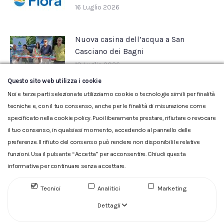
16 Luglio 2026
Nuova casina dell’acqua a San
Casciano dei Bagni
10 Luglio 2026
Questo sito web utilizza i cookie
Noi e terze parti selezionate utilizziamo cookie o tecnologie simili per finalità
tecniche e, con il tuo consenso, anche per le finalità di misurazione come
specificato nella cookie policy. Puoi liberamente prestare, rifiutare o revocare
il tuo consenso, in qualsiasi momento, accedendo al pannello delle
preferenze. Il rifiuto del consenso può rendere non disponibili le relative
funzioni. Usa il pulsante “Accetta” per acconsentire. Chiudi questa
informativa per continuare senza accettare.
Glossario
|
Privacy
|
Cookie
|
Reclamo
|
Reclamo pdf
|
Accessibilità
|
Copyright
Tecnici
Analitici
Marketing
ACQUEDOTTO DEL FIORA S.p.A. Numero d'iscrizione e Codice
fiscale 00304790538 (P.IVA) già iscritta al n.10.029 - Capitale
Dettagli
Sociale Euro 1.730.520,00 i.v