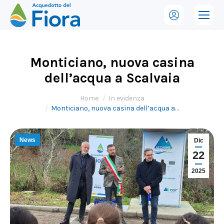
Monticiano, nuova casina
dell’acqua a Scalvaia
Tu sei qui:
Home
In evidenza
Monticiano, nuova casina dell’acqua a…
News
Dic
22
2025