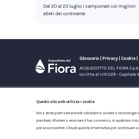
Dal 20 al 23 luglio i campionati coi migliori
atleti del continente
Glossario
|
Privacy
|
Cookie
|
ACQUEDOTTO DEL FIORA S.p.A. 
iscritta al n.10.029 - Capitale 
Questo sito web utilizza i cookie
Noi e terze parti selezionate utilizziamo cookie o tecnologie s
prestare, rifiutare o revocare il tuo consenso, in qualsiasi mo
per acconsentire. Chiudi questa informativa per continuare s