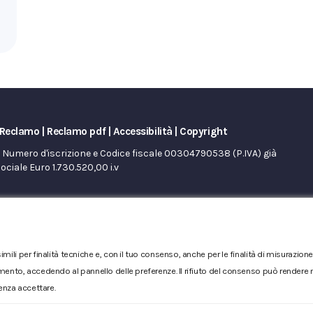
Reclamo
|
Reclamo pdf
|
Accessibilità
|
Copyright
Numero d'iscrizione e Codice fiscale 00304790538 (P.IVA) già
Sociale Euro 1.730.520,00 i.v
imili per finalità tecniche e, con il tuo consenso, anche per le finalità di misurazi
mento, accedendo al pannello delle preferenze. Il rifiuto del consenso può rendere no
enza accettare.