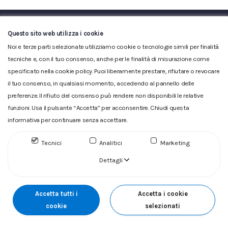
Questo sito web utilizza i cookie
Noi e terze parti selezionate utilizziamo cookie o tecnologie simili per finalità
tecniche e, con il tuo consenso, anche per le finalità di misurazione come
specificato nella cookie policy. Puoi liberamente prestare, rifiutare o revocare
Glossario
|
Privacy
|
Cookie
|
Reclamo
|
Reclamo pdf
|
il tuo consenso, in qualsiasi momento, accedendo al pannello delle
Accessibilità
|
Copyright
preferenze. Il rifiuto del consenso può rendere non disponibili le relative
ACQUEDOTTO DEL FIORA S.p.A. Numero d'iscrizione e Codice
funzioni. Usa il pulsante “Accetta” per acconsentire. Chiudi questa
fiscale 00304790538 (P.IVA) già iscritta al n.10.029 - Capitale
informativa per continuare senza accettare.
Sociale Euro 1.730.520,00 i.v
Tecnici
Analitici
Marketing
Dettagli
Accetta tutti i
Accetta i cookie
cookie
selezionati