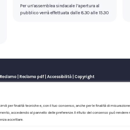
Per un’assemblea sindacale l’apertura al
pubblico verrà effettuata dalle 8.30 alle 15.30
Reclamo
|
Reclamo pdf
|
Accessibilità
|
Copyright
Numero d'iscrizione e Codice fiscale 00304790538 (P.IVA) già
Sociale Euro 1.730.520,00 i.v
imili per finalità tecniche e, con il tuo consenso, anche per le finalità di misurazi
mento, accedendo al pannello delle preferenze. Il rifiuto del consenso può rendere no
enza accettare.