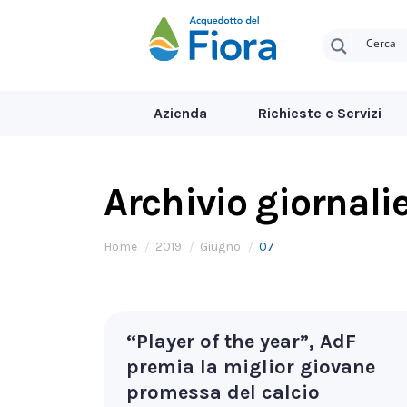
Azienda
Richieste e Servizi
Archivio giornali
Tu sei qui:
Home
2019
Giugno
07
“Player of the year”, AdF
premia la miglior giovane
promessa del calcio