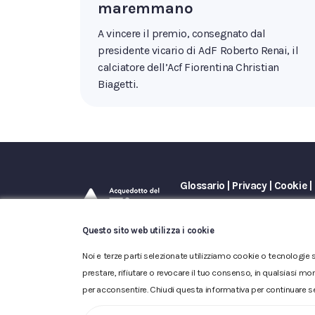
maremmano
A vincere il premio, consegnato dal
presidente vicario di AdF Roberto Renai, il
calciatore dell’Acf Fiorentina Christian
Biagetti.
Glossario
|
Privacy
|
Cookie
|
ACQUEDOTTO DEL FIORA S.p.A. 
iscritta al n.10.029 - Capitale 
Questo sito web utilizza i cookie
Noi e terze parti selezionate utilizziamo cookie o tecnologie s
prestare, rifiutare o revocare il tuo consenso, in qualsiasi mo
per acconsentire. Chiudi questa informativa per continuare s