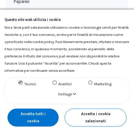
Papaleo
Questo sito web utilizza i cookie
Noi e terze parti selezionate utilizziamo cookie o tecnologie simili per finalità
tecniche e, con il tuo consenso, anche per le finalità di misurazione come
specificato nella cookie policy. Puoi liberamente prestare, rifiutare o revocare
il tuo consenso, in qualsiasi momento, accedendo al pannello delle
preferenze. Il rifiuto del consenso può rendere non disponibili le relative
funzioni. Usa il pulsante “Accetta” per acconsentire. Chiudi questa
Glossario
|
Privacy
|
Cookie
|
Reclamo
|
Reclamo pdf
|
informativa per continuare senza accettare.
Accessibilità
|
Copyright
ACQUEDOTTO DEL FIORA S.p.A. Numero d'iscrizione e Codice
Tecnici
Analitici
Marketing
fiscale 00304790538 (P.IVA) già iscritta al n.10.029 - Capitale
Dettagli
Sociale Euro 1.730.520,00 i.v
Accetta tutti i
Accetta i cookie
cookie
selezionati