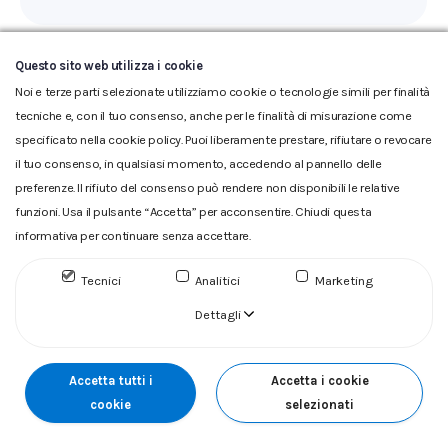
Questo sito web utilizza i cookie
Noi e terze parti selezionate utilizziamo cookie o tecnologie simili per finalità
tecniche e, con il tuo consenso, anche per le finalità di misurazione come
specificato nella cookie policy. Puoi liberamente prestare, rifiutare o revocare
il tuo consenso, in qualsiasi momento, accedendo al pannello delle
Glossario
|
Privacy
|
Cookie
|
Reclamo
|
Reclamo pdf
|
preferenze. Il rifiuto del consenso può rendere non disponibili le relative
Accessibilità
|
Copyright
funzioni. Usa il pulsante “Accetta” per acconsentire. Chiudi questa
ACQUEDOTTO DEL FIORA S.p.A. Numero d'iscrizione e Codice
informativa per continuare senza accettare.
fiscale 00304790538 (P.IVA) già iscritta al n.10.029 - Capitale
Sociale Euro 1.730.520,00 i.v
Tecnici
Analitici
Marketing
Dettagli
Accetta tutti i
Accetta i cookie
cookie
selezionati