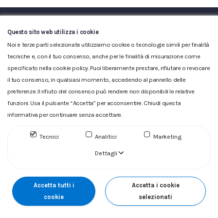
Questo sito web utilizza i cookie
Noi e terze parti selezionate utilizziamo cookie o tecnologie simili per finalità
tecniche e, con il tuo consenso, anche per le finalità di misurazione come
Glossario
|
Privacy
|
Cookie
|
Reclamo
|
Reclamo pdf
|
specificato nella cookie policy. Puoi liberamente prestare, rifiutare o revocare
Accessibilità
|
Copyright
il tuo consenso, in qualsiasi momento, accedendo al pannello delle
preferenze. Il rifiuto del consenso può rendere non disponibili le relative
ACQUEDOTTO DEL FIORA S.p.A. Numero d'iscrizione e Codice
funzioni. Usa il pulsante “Accetta” per acconsentire. Chiudi questa
fiscale 00304790538 (P.IVA) già iscritta al n.10.029 - Capitale
Sociale Euro 1.730.520,00 i.v
informativa per continuare senza accettare.
Tecnici
Analitici
Marketing
Dettagli
Accetta tutti i
Accetta i cookie
cookie
selezionati