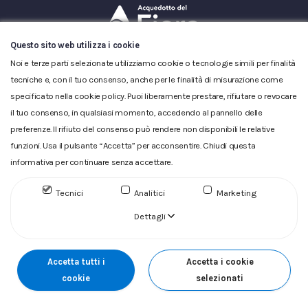
Questo sito web utilizza i cookie
Glossario
|
Privacy
|
Cookie
|
Reclamo
|
Reclamo pdf
|
Noi e terze parti selezionate utilizziamo cookie o tecnologie simili per finalità
Accessibilità
|
Copyright
tecniche e, con il tuo consenso, anche per le finalità di misurazione come
ACQUEDOTTO DEL FIORA S.p.A. Numero d'iscrizione e Codice
specificato nella cookie policy. Puoi liberamente prestare, rifiutare o revocare
fiscale 00304790538 (P.IVA) già iscritta al n.10.029 - Capitale
il tuo consenso, in qualsiasi momento, accedendo al pannello delle
Sociale Euro 1.730.520,00 i.v
preferenze. Il rifiuto del consenso può rendere non disponibili le relative
funzioni. Usa il pulsante “Accetta” per acconsentire. Chiudi questa
informativa per continuare senza accettare.
Tecnici
Analitici
Marketing
Dettagli
Accetta tutti i
Accetta i cookie
cookie
selezionati