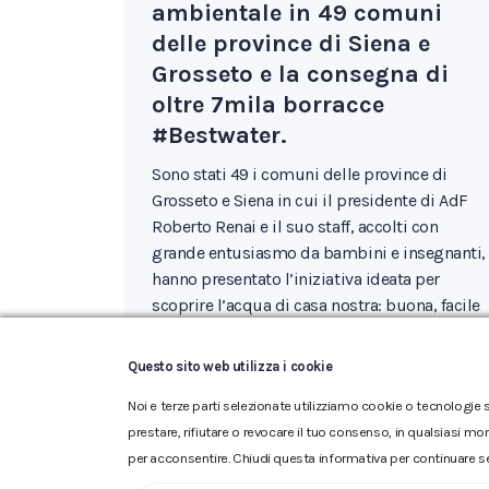
ambientale in 49 comuni
delle province di Siena e
Grosseto e la consegna di
oltre 7mila borracce
#Bestwater.
Sono stati 49 i comuni delle province di
Grosseto e Siena in cui il presidente di AdF
Roberto Renai e il suo staff, accolti con
grande entusiasmo da bambini e insegnanti,
hanno presentato l’iniziativa ideata per
scoprire l’acqua di casa nostra: buona, facile
e senza plastica. E proprio come incentivo a
bere l’acqua erogata dal…
Questo sito web utilizza i cookie
Noi e terze parti selezionate utilizziamo cookie o tecnologie s
prestare, rifiutare o revocare il tuo consenso, in qualsiasi mo
per acconsentire. Chiudi questa informativa per continuare s