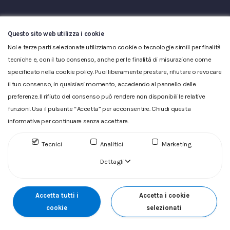
Questo sito web utilizza i cookie
Noi e terze parti selezionate utilizziamo cookie o tecnologie simili per finalità
tecniche e, con il tuo consenso, anche per le finalità di misurazione come
Glossario
|
Privacy
|
Cookie
|
Reclamo
|
Reclamo pdf
|
specificato nella cookie policy. Puoi liberamente prestare, rifiutare o revocare
Accessibilità
|
Copyright
il tuo consenso, in qualsiasi momento, accedendo al pannello delle
ACQUEDOTTO DEL FIORA S.p.A. Numero d'iscrizione e Codice
preferenze. Il rifiuto del consenso può rendere non disponibili le relative
fiscale 00304790538 (P.IVA) già iscritta al n.10.029 - Capitale
funzioni. Usa il pulsante “Accetta” per acconsentire. Chiudi questa
Sociale Euro 1.730.520,00 i.v
informativa per continuare senza accettare.
Tecnici
Analitici
Marketing
Dettagli
Accetta tutti i
Accetta i cookie
cookie
selezionati