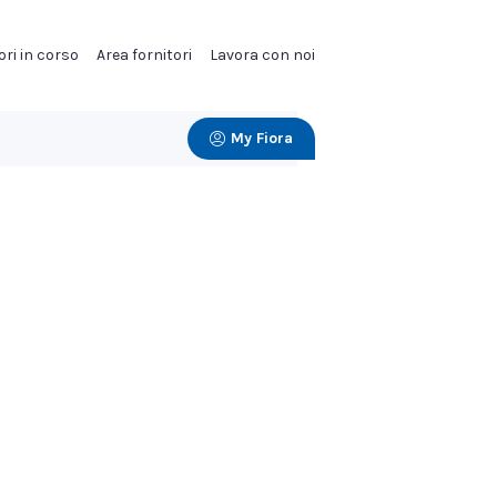
ori in corso
Area fornitori
Lavora con noi
My Fiora