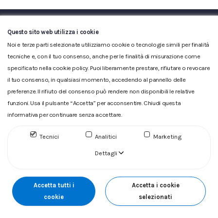
Questo sito web utilizza i cookie
Noi e terze parti selezionate utilizziamo cookie o tecnologie simili per finalità
tecniche e, con il tuo consenso, anche per le finalità di misurazione come
specificato nella cookie policy. Puoi liberamente prestare, rifiutare o revocare
Glossario
|
Privacy
|
Cookie
|
Reclamo
|
Reclamo pdf
|
il tuo consenso, in qualsiasi momento, accedendo al pannello delle
Accessibilità
|
Copyright
preferenze. Il rifiuto del consenso può rendere non disponibili le relative
ACQUEDOTTO DEL FIORA S.p.A. Numero d'iscrizione e Codice
funzioni. Usa il pulsante “Accetta” per acconsentire. Chiudi questa
fiscale 00304790538 (P.IVA) già iscritta al n.10.029 - Capitale
informativa per continuare senza accettare.
Sociale Euro 1.730.520,00 i.v
Tecnici
Analitici
Marketing
Dettagli
Accetta tutti i
Accetta i cookie
cookie
selezionati