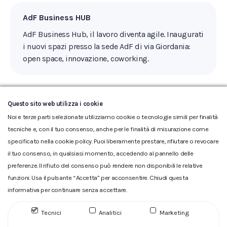
AdF Business HUB
AdF Business Hub, il lavoro diventa agile. Inaugurati
i nuovi spazi presso la sede AdF di via Giordania:
open space, innovazione, coworking.
Questo sito web utilizza i cookie
←
1
…
4
5
6
7
8
Noi e terze parti selezionate utilizziamo cookie o tecnologie simili per finalità
tecniche e, con il tuo consenso, anche per le finalità di misurazione come
specificato nella cookie policy. Puoi liberamente prestare, rifiutare o revocare
il tuo consenso, in qualsiasi momento, accedendo al pannello delle
preferenze. Il rifiuto del consenso può rendere non disponibili le relative
funzioni. Usa il pulsante “Accetta” per acconsentire. Chiudi questa
informativa per continuare senza accettare.
Glossario
|
Privacy
|
Cookie
|
Reclamo
|
Reclamo pdf
|
Accessibilità
|
Copyright
Tecnici
Analitici
Marketing
ACQUEDOTTO DEL FIORA S.p.A. Numero d'iscrizione e Codice