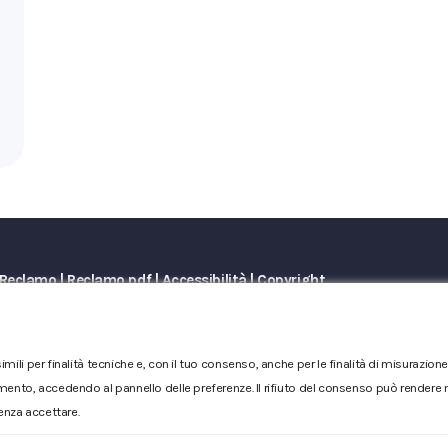
Reclamo
|
Reclamo pdf
|
Accessibilità
|
Copyright
Numero d'iscrizione e Codice fiscale 00304790538 (P.IVA) già
Sociale Euro 1.730.520,00 i.v
imili per finalità tecniche e, con il tuo consenso, anche per le finalità di misurazi
mento, accedendo al pannello delle preferenze. Il rifiuto del consenso può rendere no
enza accettare.