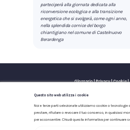
parteciperà alla giornata dedicata alla
riconversione ecologica e alla transizione
energetica che si svolgerà, come ogni anno,
nella splendida cornice del borgo
chiantigiano nel comune di Castelnuovo
Berardenga
Glossario
|
Privacy
|
Cookie
|
ACQUEDOTTO DEL FIORA S.p.A. 
Questo sito web utilizza i cookie
iscritta al n.10.029 - Capitale 
Noi e terze parti selezionate utilizziamo cookie o tecnologie s
prestare, rifiutare o revocare il tuo consenso, in qualsiasi mo
per acconsentire. Chiudi questa informativa per continuare s