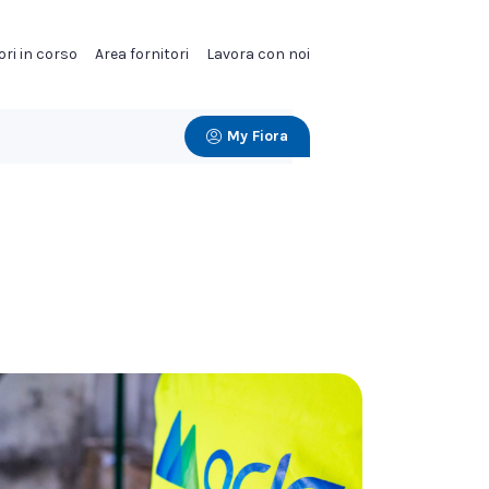
ori in corso
Area fornitori
Lavora con noi
My Fiora