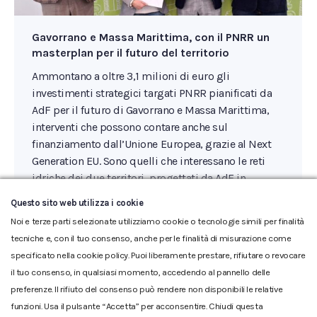
Gavorrano e Massa Marittima, con il PNRR un
masterplan per il futuro del territorio
Ammontano a oltre 3,1 milioni di euro gli
investimenti strategici targati PNRR pianificati da
AdF per il futuro di Gavorrano e Massa Marittima,
interventi che possono contare anche sul
finanziamento dall’Unione Europea, grazie al Next
Generation EU. Sono quelli che interessano le reti
idriche dei due territori, progettati da AdF in
accordo con le amministrazioni…
Questo sito web utilizza i cookie
Noi e terze parti selezionate utilizziamo cookie o tecnologie simili per finalità
tecniche e, con il tuo consenso, anche per le finalità di misurazione come
specificato nella cookie policy. Puoi liberamente prestare, rifiutare o revocare
il tuo consenso, in qualsiasi momento, accedendo al pannello delle
preferenze. Il rifiuto del consenso può rendere non disponibili le relative
funzioni. Usa il pulsante “Accetta” per acconsentire. Chiudi questa