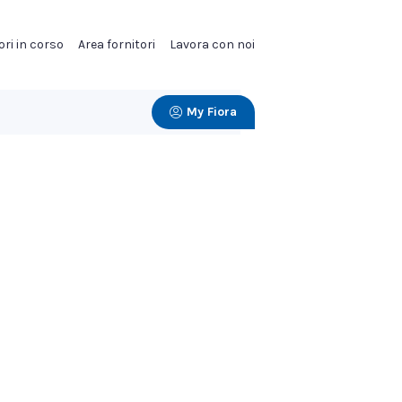
ori in corso
Area fornitori
Lavora con noi
My Fiora