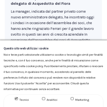
delegato di Acquedotto del Fiora
La manager, indicata dal partner privato come
nuovo amministratore delegato, ha incontrato oggi
i sindaci in occasione dell’assemblea dei soci, che
hanno anche ringraziato Ferrari per il grande lavoro
svolto in questi sei anni di crescita aziendale In
occasione dell’assemblea dei soci di Acquedotto
del Fiora che si è tenuta oggi, venerdì 1° agosto, i…
Questo sito web utilizza i cookie
Noi e terze parti selezionate utilizziamo cookie o tecnologie simili per finalità
tecniche e, con il tuo consenso, anche per le finalità di misurazione come
specificato nella cookie policy. Puoi liberamente prestare, rifiutare o revocare
il tuo consenso, in qualsiasi momento, accedendo al pannello delle
preferenze. Il rifiuto del consenso può rendere non disponibili le relative
funzioni. Usa il pulsante “Accetta” per acconsentire. Chiudi questa
informativa per continuare senza accettare.
Glossario
|
Privacy
|
Cookie
|
Reclamo
|
Reclamo pdf
|
Accessibilità
|
Copyright
Tecnici
Analitici
Marketing
ACQUEDOTTO DEL FIORA S.p.A. Numero d'iscrizione e Codice