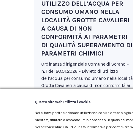
UTILIZZO DELL’ACQUA PER
CONSUMO UMANO NELLA
LOCALITÀ GROTTE CAVALIERI
A CAUSA DI NON
CONFORMITÀ AI PARAMETRI
DI QUALITÀ SUPERAMENTO DI
PARAMETRI CHIMICI
Ordinanza dirigenziale Comune di Sorano –
n. 1 del 20.01.2026 – Divieto di utilizzo
dell’acqua per consumo umano nella località
Grotte Cavalieri a causa di non conformità ai
parametri di qualità superamento di
parametri chimici. Scarica l’ordinanza
Questo sito web utilizza i cookie
Noi e terze parti selezionate utilizziamo cookie o tecnologie s
prestare, rifiutare o revocare il tuo consenso, in qualsiasi mo
per acconsentire. Chiudi questa informativa per continuare s