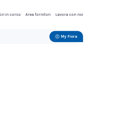
ori in corso
Area fornitori
Lavora con noi
My Fiora