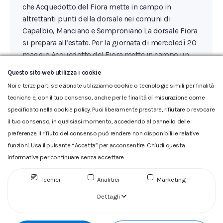
che Acquedotto del Fiora mette in campo in
altrettanti punti della dorsale nei comuni di
Capalbio, Manciano e Semproniano La dorsale Fiora
si prepara all’estate. Per la giornata di mercoledì 20
maggio Acquedotto del Fiora mette in campo un
impegnativo…
Questo sito web utilizza i cookie
Noi e terze parti selezionate utilizziamo cookie o tecnologie simili per finalità
tecniche e, con il tuo consenso, anche per le finalità di misurazione come
specificato nella cookie policy. Puoi liberamente prestare, rifiutare o revocare
il tuo consenso, in qualsiasi momento, accedendo al pannello delle
preferenze. Il rifiuto del consenso può rendere non disponibili le relative
funzioni. Usa il pulsante “Accetta” per acconsentire. Chiudi questa
informativa per continuare senza accettare.
Glossario
|
Privacy
|
Cookie
|
Reclamo
|
Reclamo pdf
|
Accessibilità
|
Copyright
Tecnici
Analitici
Marketing
ACQUEDOTTO DEL FIORA S.p.A. Numero d'iscrizione e Codice
Dettagli
fiscale 00304790538 (P.IVA) già iscritta al n.10.029 - Capitale
Sociale Euro 1.730.520,00 i.v