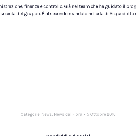
istrazione, finanza e controllo. Già nel team che ha guidato il pro
tre società del gruppo. È al secondo mandato nel cda di Acquedotto d
Categorie:
News
,
News dal Fiora
5 Ottobre 2016