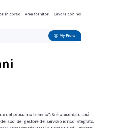
ori in corso
Area fornitori
Lavora con noi
My Fiora
ani
ide del prossimo triennio". Si è presentato così
i soci del gestore del servizio idrico integrato,