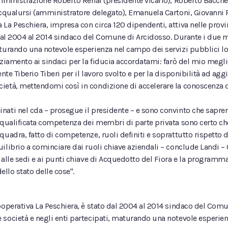
amministrazione Roberto Renai (presidente vicario), Roberto Bacche
acqualursi (amministratore delegato), Emanuela Cartoni, Giovanni P
La Peschiera, impresa con circa 120 dipendenti, attiva nelle provi
o dal 2004 al 2014 sindaco del Comune di Arcidosso. Durante i due
turando una notevole esperienza nel campo dei servizi pubblici loc
raziamento ai sindaci per la fiducia accordatami: farò del mio meg
ente Tiberio Tiberi per il lavoro svolto e per la disponibilità ad a
ietà, mettendomi così in condizione di accelerare la conoscenza de
nati nel cda – prosegue il presidente – e sono convinto che sapr
e qualificata competenza dei membri di parte privata sono certo c
uadra, fatto di competenze, ruoli definiti e soprattutto rispetto d
librio a cominciare dai ruoli chiave aziendali – conclude Landi – O
 alle sedi e ai punti chiave di Acquedotto del Fiora e la programm
ello stato delle cose".
ooperativa La Peschiera, è stato dal 2004 al 2014 sindaco del Co
società e negli enti partecipati, maturando una notevole esperienz