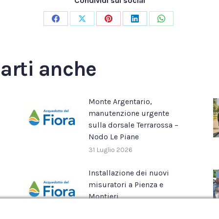
Condividi sui social
Condividi
Condividi
Condividi
Condividi
Condividi
su
su
su
su
su
Facebook
X
Pinterest
LinkedIn
WhatsApp
sarti anche
Monte Argentario,
manutenzione urgente
sulla dorsale Terrarossa –
Nodo Le Piane
31 Luglio 2026
Installazione dei nuovi
misuratori a Pienza e
Montieri
16 Luglio 2026