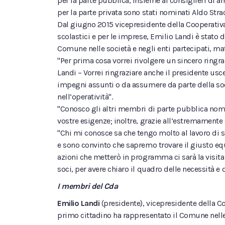
per la parte pubblica, insieme ai consiglieri di 
per la parte privata sono stati nominati Aldo Str
Dal giugno 2015 vicepresidente della Cooperativa 
scolastici e per le imprese, Emilio Landi è stat
Comune nelle società e negli enti partecipati, ma
"Per prima cosa vorrei rivolgere un sincero ring
Landi – Vorrei ringraziare anche il presidente usc
impegni assunti o da assumere da parte della soc
nell’operatività".
"Conosco gli altri membri di parte pubblica nomi
vostre esigenze; inoltre, grazie all’estremament
"Chi mi conosce sa che tengo molto al lavoro di sq
e sono convinto che sapremo trovare il giusto equi
azioni che metterò in programma ci sarà la visita
soci, per avere chiaro il quadro delle necessità e d
I membri del Cda
Emilio Landi
(presidente), vicepresidente della C
primo cittadino ha rappresentato il Comune nelle 