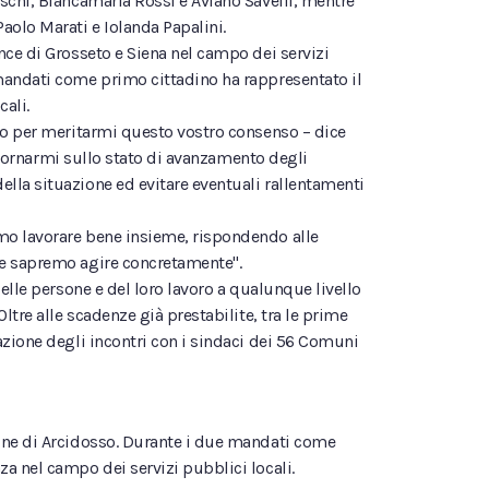
schi, Biancamaria Rossi e Aviano Savelli, mentre
aolo Marati e Iolanda Papalini.
nce di Grosseto e Siena nel campo dei servizi
 mandati come primo cittadino ha rappresentato il
ali.
lio per meritarmi questo vostro consenso – dice
ggiornarmi sullo stato di avanzamento degli
lla situazione ed evitare eventuali rallentamenti
emo lavorare bene insieme, rispondendo alle
he sapremo agire concretamente".
elle persone e del loro lavoro a qualunque livello
ltre alle scadenze già prestabilite, tra le prime
azione degli incontri con i sindaci dei 56 Comuni
mune di Arcidosso. Durante i due mandati come
a nel campo dei servizi pubblici locali.