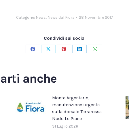
Categorie:
News
,
News dal Fiora
28 Novembre 2017
Condividi sui social
Condividi
Condividi
Condividi
Condividi
Condividi
su
su
su
su
su
Facebook
X
Pinterest
LinkedIn
WhatsApp
sarti anche
Monte Argentario,
manutenzione urgente
sulla dorsale Terrarossa –
Nodo Le Piane
31 Luglio 2026