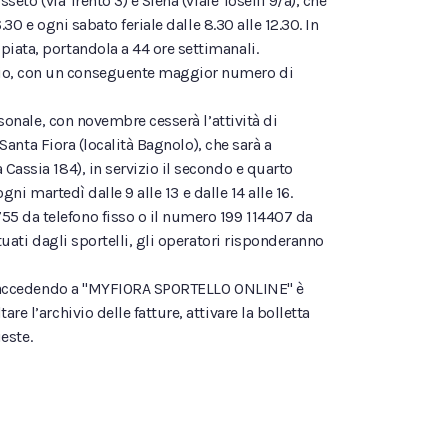
eto (via Trento 3) e Siena (viale Toselli 9/a), che
30 e ogni sabato feriale dalle 8.30 alle 12.30. In
piata, portandola a 44 ore settimanali.
izio, con un conseguente maggior numero di
rsonale, con novembre cesserà l’attività di
 Santa Fiora (località Bagnolo), che sarà a
Cassia 184), in servizio il secondo e quarto
gni martedì dalle 9 alle 13 e dalle 14 alle 16.
55 da telefono fisso o il numero 199 114407 da
tuati dagli sportelli, gli operatori risponderanno
it e accedendo a "MYFIORA SPORTELLO ONLINE" è
e l’archivio delle fatture, attivare la bolletta
este.