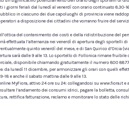
to un significativo potenziamento dell’orario degli sportelli di Gross
 i giorni feriali dal lunedì al venerdì con orario continuato 8.30-16.
 pubblico in ciascuno dei due capoluoghi di provincia viene raddop
atori a disposizione dei cittadini che vorranno fruire del serv
ell’ottica del contenimento dei costi e della ridistribuzione del pe
rà effettuata l’alternanza nei venerdì di apertura degli sportelli di
entualmente quinto venerdì del mese, e di San Quirico d’Orcia (via 
rtura sarà dalle 9 alle 13. Lo sportello di Follonica rimane fruibile o
mmerciale, disponibile chiamando gratuitamente il numero 800 8877
e: da lunedì 11 dicembre, per armonizzare gli orari con quelli effet
io 9-18 e anche il sabato mattina dalle 9 alle 13.
lo online MyFiora, attivo 24 ore su 24: collegandosi su www.fiora.
ultare l’andamento dei consumi idrici, pagare la bolletta, consultar
ura, rettifica fatturazione, reclamo e monitorare lo stato delle richi