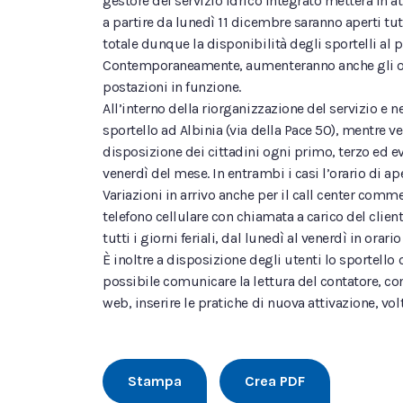
gestore del servizio idrico integrato metterà in at
a partire da lunedì 11 dicembre saranno aperti tutti
totale dunque la disponibilità degli sportelli al
Contemporaneamente, aumenteranno anche gli oper
postazioni in funzione.
All’interno della riorganizzazione del servizio e n
sportello ad Albinia (via della Pace 50), mentre ver
disposizione dei cittadini ogni primo, terzo ed ev
venerdì del mese. In entrambi i casi l’orario di ape
Variazioni in arrivo anche per il call center co
telefono cellulare con chiamata a carico del client
tutti i giorni feriali, dal lunedì al venerdì in orar
È inoltre a disposizione degli utenti lo sportel
possibile comunicare la lettura del contatore, cons
web, inserire le pratiche di nuova attivazione, volt
Stampa
Crea PDF