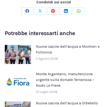
Condividi sui social
Condividi
Condividi
Condividi
Condividi
Condividi
su
su
su
su
su
Facebook
X
Pinterest
LinkedIn
WhatsApp
Potrebbe interessarti anche
Nuove casine dell’acqua a Montieri e
Follonica
5 Agosto 2026
Monte Argentario, manutenzione
urgente sulla dorsale Terrarossa –
Nodo Le Piane
31 Luglio 2026
Nuova casina dell’acqua a Orbetello