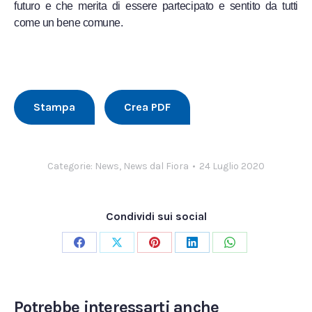
futuro e che merita di essere partecipato e sentito da tutti
come un bene comune.
Stampa
Crea PDF
Categorie:
News
,
News dal Fiora
24 Luglio 2020
Condividi sui social
Condividi
Condividi
Condividi
Condividi
Condividi
su
su
su
su
su
Facebook
X
Pinterest
LinkedIn
WhatsApp
Potrebbe interessarti anche