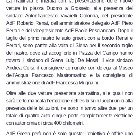
La mattinata è iniziata con la presentazione delle nuove
vetture in piazza Duomo a Grosseto, alla presenza del
sindaco Antonfrancesco Vivarelli Colonna, del presidente
AdF Roberto Renai, dell’amministratore delegato AdF Piero
Ferrari e del vicepresidente AdF Paolo Prisciandaro. Dopo il
taglio del primo nastro le auto green, con a bordo Renai e
Ferrari, sono partite alla volta di Siena per il secondo taglio
del nastro, dove ad accoglierle in Piazza del Campo hanno
trovato il sindaco di Siena Luigi De Mossi, il vice sindaco
Andrea Corsi, il consigliere comunale con delega al Museo
dell’Acqua Francesco Mastromartino e la consigliera di
amministrazione di AdF Francesca Mugnaini.
Oltre alle due vetture presentate stamattina, alle quali non
sarà certo mancata l’emozione nell’esibirsi in luoghi unici alla
presenza delle istituzioni, ne sono in arrivo altre due, per un
totale di quattro auto cinque porte completamente elettriche
con autonomia di circa 400 chilometri.
AdF Green però non è solo questo: l’obiettivo è offrire uno