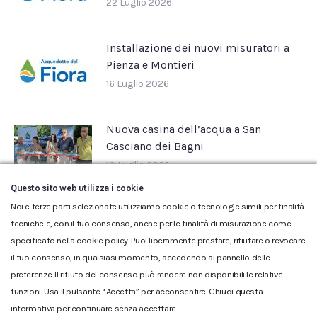
22 Luglio 2026
Installazione dei nuovi misuratori a
Pienza e Montieri
16 Luglio 2026
Nuova casina dell’acqua a San
Casciano dei Bagni
10 Luglio 2026
Questo sito web utilizza i cookie
Noi e terze parti selezionate utilizziamo cookie o tecnologie simili per finalità
tecniche e, con il tuo consenso, anche per le finalità di misurazione come
specificato nella cookie policy. Puoi liberamente prestare, rifiutare o revocare
il tuo consenso, in qualsiasi momento, accedendo al pannello delle
preferenze. Il rifiuto del consenso può rendere non disponibili le relative
funzioni. Usa il pulsante “Accetta” per acconsentire. Chiudi questa
informativa per continuare senza accettare.
Glossario
|
Privacy
|
Cookie
|
Reclamo
|
Reclamo pdf
|