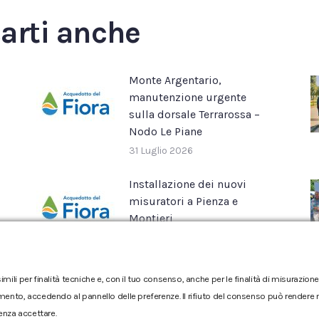
Facebook
X
Pinterest
LinkedIn
WhatsApp
sarti anche
Monte Argentario,
manutenzione urgente
sulla dorsale Terrarossa –
Nodo Le Piane
31 Luglio 2026
Installazione dei nuovi
misuratori a Pienza e
Montieri
16 Luglio 2026
imili per finalità tecniche e, con il tuo consenso, anche per le finalità di misurazi
mento, accedendo al pannello delle preferenze. Il rifiuto del consenso può rendere no
enza accettare.