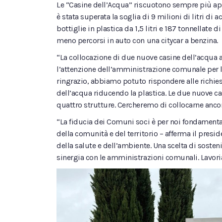
Le “Casine dell’Acqua” riscuotono sempre più ap
è stata superata la soglia di 9 milioni di litri d
bottiglie in plastica da 1,5 litri e 187 tonnellat
meno percorsi in auto con una citycar a benzina.
“La collocazione di due nuove casine dell’acqua a 
l’attenzione dell’amministrazione comunale per la 
ringrazio, abbiamo potuto rispondere alle richies
dell’acqua riducendo la plastica. Le due nuove cas
quattro strutture. Cercheremo di collocarne ancora 
“La fiducia dei Comuni soci è per noi fondamenta
della comunità e del territorio – afferma il pres
della salute e dell’ambiente. Una scelta di sosteni
sinergia con le amministrazioni comunali. Lavori