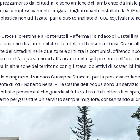
prezzamento dai cittadini e sono amiche dell’ambiente: da inizio 
i acqua complessivamente erogata dagli impianti installati da AdF su
e di plastica non utilizzate, pari a 585 tonnellate di CO2 equivalen
Croce Fiorentina e a Fonterutoli – afferma il sindaco di Castellina 
sostenibilità ambientale e la tutela della risorsa idrica. Grazie a
te dei cittadini nelle due zone e di tutta la comunità, offrendo nu
ine dell’acqua vanno ad affiancare quelle già presenti nell’area ex 
in altre zone del territorio con gli stessi obiettivi di sostenibilit
le e ringrazio il sindaco Giuseppe Stiaccini per la preziosa coll
idente di AdF Roberto Renai –. Le Casine dell’Acqua sono un serviz
bilità e prossimità che guarda al futuro. I risultati ottenuti ci sp
amo per garantire un servizio sempre migliore, consegnando ai cit