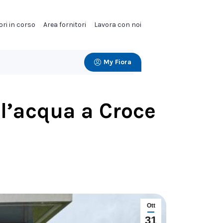
ori in corso
Area fornitori
Lavora con noi
My Fiora
ll’acqua a Croce
Ott
31