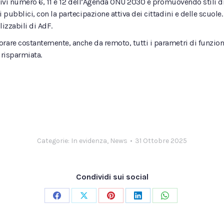
ettivi numero 6, 11 e 12 dell’Agenda ONU 2030 e promuovendo stili di
i pubblici, con la partecipazione attiva dei cittadini e delle scuo
lizzabili di AdF.
orare costantemente, anche da remoto, tutti i parametri di funzi
2 risparmiata.
Categorie:
In evidenza
,
News
31 Ottobre 2025
Condividi sui social
Condividi
Condividi
Condividi
Condividi
Condividi
su
su
su
su
su