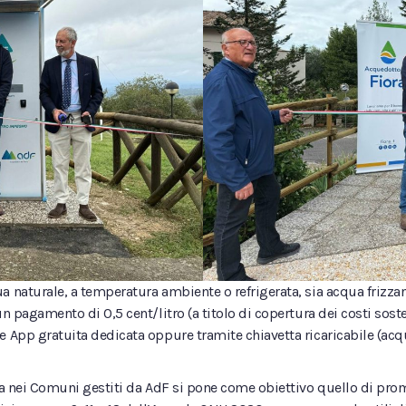
a naturale, a temperatura ambiente o refrigerata, sia acqua frizzan
un pagamento di 0,5 cent/litro (a titolo di copertura dei costi sost
 App gratuita dedicata oppure tramite chiavetta ricaricabile (acquis
cqua nei Comuni gestiti da AdF si pone come obiettivo quello di pr