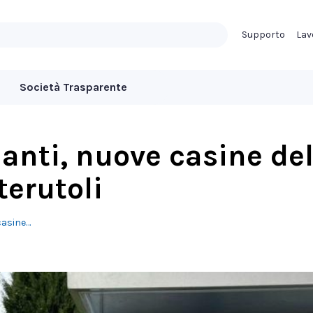
Supporto
Lav
Società Trasparente
ianti, nuove casine de
terutoli
casine…