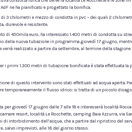
lla condotta idrica che serve la località Le Rocchette e le zone lim
dF ne ha pianificato e progettato la bonifica.
di 3 chilometri e mezzo di condotta in pvc – dei quali 2 chilometr
a, durevole e resistente.
nto di 450mila euro, ha interessato 1.400 metri di condotta su strada
cio della nuova tubazione in programma giovedì 17 giugno, mentre 
verrà realizzato a partire da settembre, al termine della stagione t
er i primi 1.300 metri di tubazione bonificata è stata effettuata la
azione di questo intervento sono stati effettuati ad acqua aperta. Per
 temporaneamente il flusso idrico: si tratta di un piccolo disagio
 per giovedì 17 giugno dalle 7 alle 18 e interesserà località Rocca
re resort, località Le Rocchette, camping Baia Azzurra, via San 
i di intorbidimento dell’acqua, che a partire dal ripristino del se
e, salvo imprevisti, alle 18 del giorno stesso.