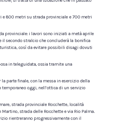
itrofe; si tratta di una tubazione che in passato
i e 800 metri su strada provinciale e 700 metri
 provinciale: i lavori sono iniziati a metà aprile
il secondo stralcio che concluderà la bonifica
uristica, così da evitare possibili disagi dovuti
 posa in teleguidata, ossia tramite una
 la parte finale, con la messa in esercizio della
 temporaneo oggi, nell’ottica di un servizio
mare, strada provinciale Rocchette, località
Martino, strada delle Rocchette e via Rio Palma.
rvizio rientreranno progressivamente con il