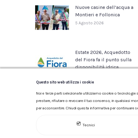
Nuove casine dell’acqua a
Montieri e Follonica
5 Agosto 2026
Estate 2026, Acquedotto
del Fiora fa il punto sulla
disponibilità idrica
22 Luglio 2026
Questo sito web utilizza i cookie
Noi e terze parti selezionate utilizziamo cookie o tecnologie s
prestare, rifiutare o revocare il tuo consenso, in qualsiasi mo
per acconsentire. Chiudi questa informativa per continuare s
Glossario
|
Privacy
|
Cookie
|
Tecnici
ACQUEDOTTO DEL FIORA S.p.A. 