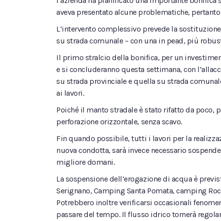
l’azienda ha pianificato una importante bonifica su
aveva presentato alcune problematiche, pertanto A
L’intervento complessivo prevede la sostituzione 
su strada comunale – con una in pead, più robust
Il primo stralcio della bonifica, per un investime
e si concluderanno questa settimana, con l’allac
su strada provinciale e quella su strada comunale 
ai lavori.
Poiché il manto stradale è stato rifatto da poco, p
perforazione orizzontale, senza scavo.
Fin quando possibile, tutti i lavori per la realizz
nuova condotta, sarà invece necessario sospendere
migliore domani.
La sospensione dell’erogazione di acqua è prevista
Serignano, Camping Santa Pomata, camping Roccama
Potrebbero inoltre verificarsi occasionali fenomen
passare del tempo. Il flusso idrico tornerà regolar