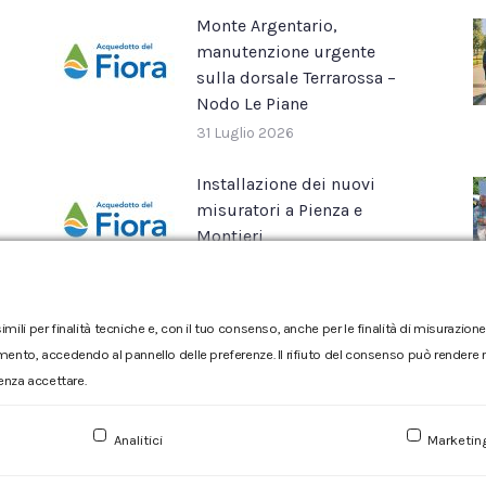
Monte Argentario,
manutenzione urgente
sulla dorsale Terrarossa –
Nodo Le Piane
31 Luglio 2026
Installazione dei nuovi
misuratori a Pienza e
Montieri
16 Luglio 2026
imili per finalità tecniche e, con il tuo consenso, anche per le finalità di misurazi
mento, accedendo al pannello delle preferenze. Il rifiuto del consenso può rendere no
enza accettare.
Reclamo
|
Reclamo pdf
|
Accessibilità
|
Copyright
Analitici
Marketin
Numero d'iscrizione e Codice fiscale 00304790538 (P.IVA) già