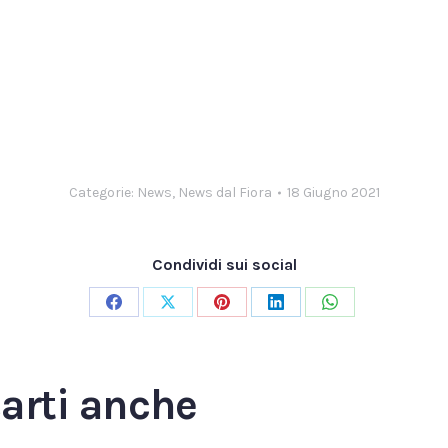
Categorie:
News
,
News dal Fiora
18 Giugno 2021
Condividi sui social
Condividi
Condividi
Condividi
Condividi
Condividi
su
su
su
su
su
Facebook
X
Pinterest
LinkedIn
WhatsApp
sarti anche