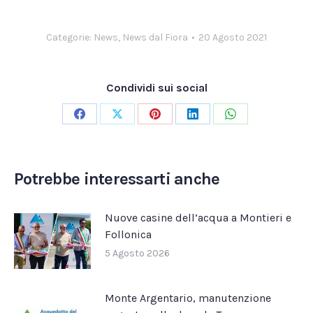
Categorie:
News
,
News dal Fiora
20 Agosto 2021
Condividi sui social
Condividi
Condividi
Condividi
Condividi
Condividi
su
su
su
su
su
Facebook
X
Pinterest
LinkedIn
WhatsApp
Potrebbe interessarti anche
Nuove casine dell’acqua a Montieri e
Follonica
5 Agosto 2026
Monte Argentario, manutenzione