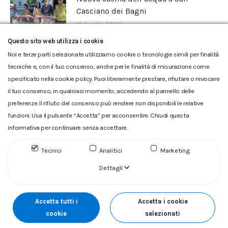
Casciano dei Bagni
10 Luglio 2026
Questo sito web utilizza i cookie
Noi e terze parti selezionate utilizziamo cookie o tecnologie simili per finalità
tecniche e, con il tuo consenso, anche per le finalità di misurazione come
specificato nella cookie policy. Puoi liberamente prestare, rifiutare o revocare
il tuo consenso, in qualsiasi momento, accedendo al pannello delle
preferenze. Il rifiuto del consenso può rendere non disponibili le relative
funzioni. Usa il pulsante “Accetta” per acconsentire. Chiudi questa
informativa per continuare senza accettare.
Glossario
|
Privacy
|
Cookie
|
Reclamo
|
Reclamo pdf
|
Accessibilità
|
Copyright
Tecnici
Analitici
Marketing
ACQUEDOTTO DEL FIORA S.p.A. Numero d'iscrizione e Codice
fiscale 00304790538 (P.IVA) già iscritta al n.10.029 - Capitale
Dettagli
Sociale Euro 1.730.520,00 i.v
Accetta tutti i
Accetta i cookie
cookie
selezionati